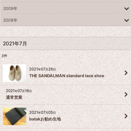
2009年
2008年
2021年7月
3
件
2021
07
26
年
月
日
THE SANDALMAN standard lace shoe
2021
07
16
年
月
日
通常営業
2021
07
05
年
月
日
batakお勧め生地