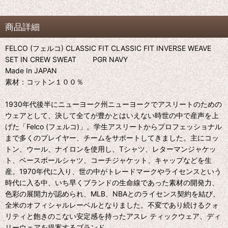
商品詳細
FELCO (フェルコ) CLASSIC FIT CLASSIC FIT INVERSE WEAVE
SET IN CREW SWEAT PGR NAVY
Made In JAPAN
素材：コットン１００％
1930年代後半にニューヨーク州ニューヨークでアスリートのための
ウェアとして、決して全てが豊かとはいえない時世の中で産声を上
げた「Felco (フェルコ)」。学生アスリートからプロフェッショナル
まで多くのプレイヤー、チームをサポートしてきました。主にコッ
トン、ウール、ナイロンを使用し、Tシャツ、レターマンジャケッ
ト、ベースボールシャツ、コーチジャケット、キャップなどを生
産。1970年代に入り、世の中がトレードマークやライセンスという
時代に入る中、いち早くブランドの生命線であった素材の開発力、
色彩の展開力が認められ、MLB、NBAとのライセンス契約を結び、
全米のオフィシャルレーベルとなりました。不変であり続けるクォ
リティと飽きのこない安定感を持ったアスレ ティックウェア、ディ
リーウェアを提案するブランド。