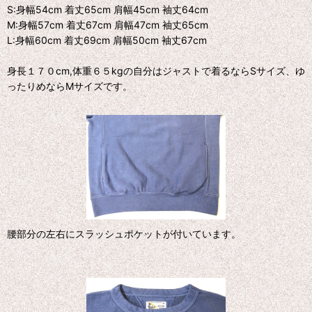
S:身幅54cm 着丈65cm 肩幅45cm 袖丈64cm
M:身幅57cm 着丈67cm 肩幅47cm 袖丈65cm
L:身幅60cm 着丈69cm 肩幅50cm 袖丈67cm
身長１７０cm,体重６５kgの自分はジャストで着るならSサイズ、ゆ
ったりめならMサイズです。
腰部分の左右にスラッシュポケットが付いています。