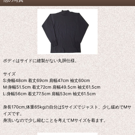
ボディはサイドに縫製がない丸胴仕様。
サイズ
S:身幅48cm 着丈69cm 肩幅47cm 袖丈60cm
M:身幅51.5cm 着丈72cm 肩幅49.5cm 袖丈61.5cm
L:身幅56cm 着丈77.5cm 肩幅53cm 袖丈61.5cm
身長170cm,体重65kgの自分はSサイズでジャスト、少し緩めでMサ
イズです。
身洗いなので少し縮むことを考えてMサイズを着ます。