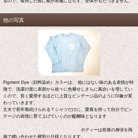
るので、着用した際に裾が邪魔にならず、全体がもたつきません。
他の写真
Pigment Dye（顔料染め）カラーは、 他にはない味のある表情が特
徴で、洗濯の度に表面から徐々に色褪せしさらに風合いを増してい
くので、長く愛用するほどに上質なビンテージ品のように印象が変
わっていきます。
丈夫で長年着続けられるＴシャツだけに、愛着を持って自分でビン
テージの表情に育て上げていくのが醍醐味となります
ボディーは前後の身頃を両
脇で縫い合わせた横割り仕様となります。