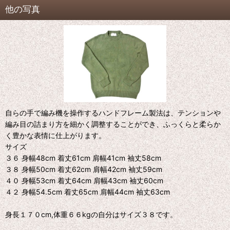
他の写真
自らの手で編み機を操作するハンドフレーム製法は、テンションや
編み目の詰まり方を細かく調整することができ、ふっくらと柔らか
く豊かな表情に仕上がります。
サイズ
３６ 身幅48cm 着丈61cm 肩幅41cm 袖丈58cm
３８ 身幅50cm 着丈62cm 肩幅42cm 袖丈59cm
４０ 身幅53cm 着丈64cm 肩幅43cm 袖丈60cm
４２ 身幅54.5cm 着丈65cm 肩幅44cm 袖丈63cm
身長１７０cm,体重６６kgの自分はサイズ３８です。