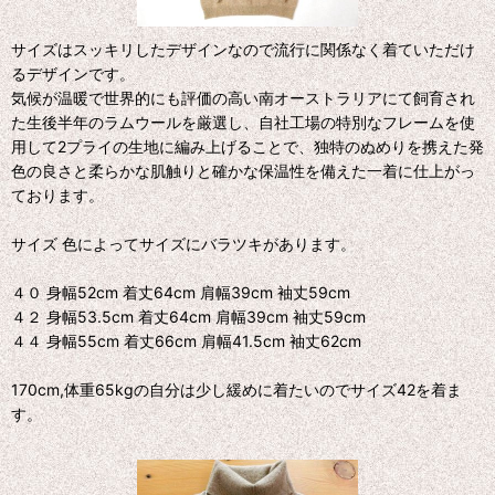
サイズはスッキリしたデザインなので流行に関係なく着ていただけ
るデザインです。
気候が温暖で世界的にも評価の高い南オーストラリアにて飼育され
た生後半年のラムウールを厳選し、自社工場の特別なフレームを使
用して2プライの生地に編み上げることで、独特のぬめりを携えた発
色の良さと柔らかな肌触りと確かな保温性を備えた一着に仕上がっ
ております。
サイズ 色によってサイズにバラツキがあります。
４０ 身幅52cm 着丈64cm 肩幅39cm 袖丈59cm
４２ 身幅53.5cm 着丈64cm 肩幅39cm 袖丈59cm
４４ 身幅55cm 着丈66cm 肩幅41.5cm 袖丈62cm
170cm,体重65kgの自分は少し緩めに着たいのでサイズ42を着ま
す。