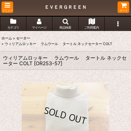
ＥＶＥＲＧＲＥＥＮ
メニュー
カート
カテゴリ
マイページ
商品検索
ご利用案内
ホーム
>
セーター
>
ウィリアムロッキー ラムウール タートル ネックセーター COLT
ウィリアムロッキー ラムウール タートル ネックセ
ーター COLT
[
OR253-57
]