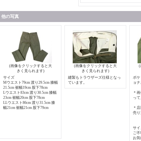
他の写真
(画像をクリックすると大
(画像をクリックすると大
きく見られます)
きく見られます)
サイズ
縫製もトラウザーズ仕様となっ
ポケ
Mウエスト79cm 渡り29.5cm 膝幅
ています。
ョナ
21.5cm 裾幅19cm 股下78cm
Lウエスト83cm 渡り30.5cm 膝幅
＊画
23cm 裾幅20cm 股下78cm
って
LLウエスト86cm 渡り31.5cm 膝
幅21cm 裾幅21cm 股下79cm
＊店
売り
サイ
ご不
お気