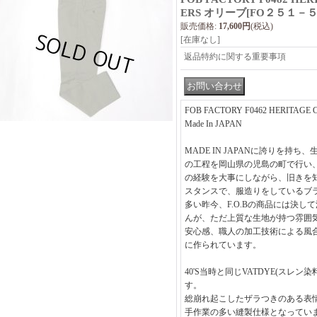
ERS オリーブ
[
FO２５１－
販売価格
:
17,600円
(税込)
[在庫なし]
返品特約に関する重要事項
FOB FACTORY F0462 HERITAGE
Made In JAPAN
MADE IN JAPANに誇りを持
の工程を岡山県の児島の町で行い
の経験を大事にしながら、旧きを
スタンスで、服造りをしているブ
多い昨今、F.O.Bの商品には決し
んが、ただ上質な生地が持つ雰囲
安心感、職人の加工技術による風合
に作られています。
40'S当時と同じVATDYE(スレ
す。
総崩れ起こしたザラつきのある表
手作業の多い縫製仕様となってい