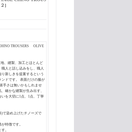
５２
]
 CHINO TROUSERS OLIVE
ち、生地、縫製、加工とほとんど
、職人と話し込みをし、職人
知り新しきを提案するという
ランドです。 表面だけの服が
て派手さは無いかもしれませ
気、確かな縫製が生み出す、
いを大切に1点、1点、丁寧
ン染料)で染め上げたチノーズで
情が特徴です。
ます。