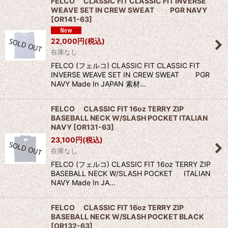
FELCO CLASSIC FIT CLASSIC FIT INVERSE
WEAVE SET IN CREW SWEAT PGR NAVY
[
OR141-63
]
22,000
円
(税込)
在庫なし
FELCO (フェルコ) CLASSIC FIT CLASSIC FIT
INVERSE WEAVE SET IN CREW SWEAT PGR
NAVY Made In JAPAN 素材…
FELCO CLASSIC FIT 16oz TERRY ZIP
BASEBALL NECK W/SLASH POCKET ITALIAN
NAVY
[
OR131-63
]
23,100
円
(税込)
在庫なし
FELCO (フェルコ) CLASSIC FIT 16oz TERRY ZIP
BASEBALL NECK W/SLASH POCKET ITALIAN
NAVY Made In JA…
FELCO CLASSIC FIT 16oz TERRY ZIP
BASEBALL NECK W/SLASH POCKET BLACK
[
OR132-63
]