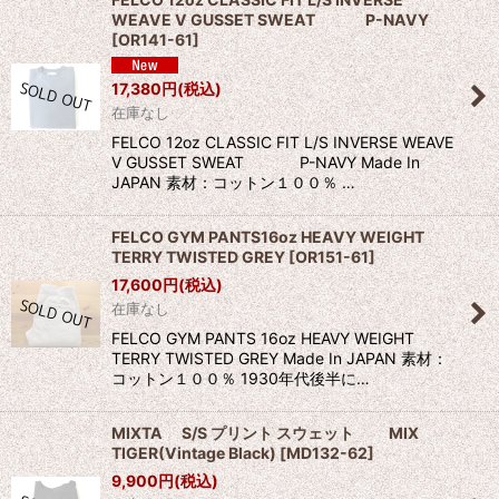
WEAVE V GUSSET SWEAT P-NAVY
[
OR141-61
]
17,380
円
(税込)
在庫なし
FELCO 12oz CLASSIC FIT L/S INVERSE WEAVE
V GUSSET SWEAT P-NAVY Made In
JAPAN 素材：コットン１００％ …
FELCO GYM PANTS16oz HEAVY WEIGHT
TERRY TWISTED GREY
[
OR151-61
]
17,600
円
(税込)
在庫なし
FELCO GYM PANTS 16oz HEAVY WEIGHT
TERRY TWISTED GREY Made In JAPAN 素材：
コットン１００％ 1930年代後半に…
MIXTA S/S プリント スウェット MIX
TIGER(Vintage Black)
[
MD132-62
]
9,900
円
(税込)