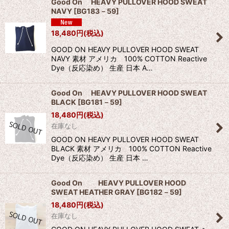
Good On HEAVY PULLOVER HOOD SWEAT
NAVY
[
BG183－59
]
18,480
円
(税込)
GOOD ON HEAVY PULLOVER HOOD SWEAT
NAVY 素材 アメリカ 100% COTTON Reactive
Dye（反応染め） 生産 日本 A…
Good On HEAVY PULLOVER HOOD SWEAT
BLACK
[
BG181－59
]
18,480
円
(税込)
在庫なし
GOOD ON HEAVY PULLOVER HOOD SWEAT
BLACK 素材 アメリカ 100% COTTON Reactive
Dye（反応染め） 生産 日本 …
Good On HEAVY PULLOVER HOOD
SWEAT HEATHER GRAY
[
BG182－59
]
18,480
円
(税込)
在庫なし