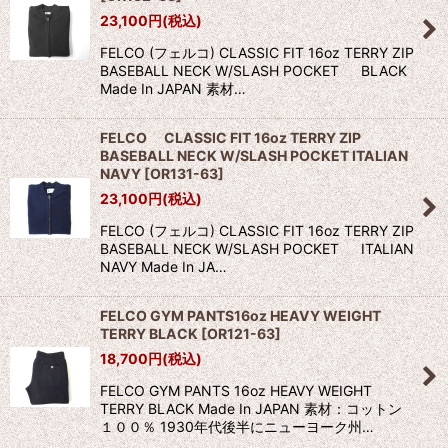
23,100
円
(税込)
FELCO (フェルコ) CLASSIC FIT 16oz TERRY ZIP
BASEBALL NECK W/SLASH POCKET BLACK
Made In JAPAN 素材…
FELCO CLASSIC FIT 16oz TERRY ZIP
BASEBALL NECK W/SLASH POCKET ITALIAN
NAVY
[
OR131-63
]
23,100
円
(税込)
FELCO (フェルコ) CLASSIC FIT 16oz TERRY ZIP
BASEBALL NECK W/SLASH POCKET ITALIAN
NAVY Made In JA…
FELCO GYM PANTS16oz HEAVY WEIGHT
TERRY BLACK
[
OR121-63
]
18,700
円
(税込)
FELCO GYM PANTS 16oz HEAVY WEIGHT
TERRY BLACK Made In JAPAN 素材：コットン
１００％ 1930年代後半にニューヨーク州…