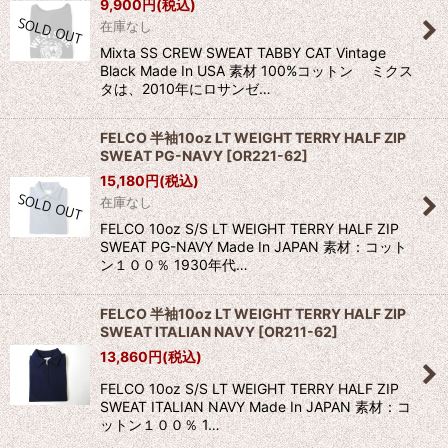
9,900
円
(税込)
在庫なし
Mixta SS CREW SWEAT TABBY CAT Vintage
Black Made In USA 素材 100%コットン ミクス
タは、2010年にロサンゼ…
FELCO 半袖10oz LT WEIGHT TERRY HALF ZIP
SWEAT PG-NAVY
[
OR221-62
]
15,180
円
(税込)
在庫なし
FELCO 10oz S/S LT WEIGHT TERRY HALF ZIP
SWEAT PG-NAVY Made In JAPAN 素材：コット
ン１００％ 1930年代…
FELCO 半袖10oz LT WEIGHT TERRY HALF ZIP
SWEAT ITALIAN NAVY
[
OR211-62
]
13,860
円
(税込)
FELCO 10oz S/S LT WEIGHT TERRY HALF ZIP
SWEAT ITALIAN NAVY Made In JAPAN 素材：コ
ットン１００％ 1…