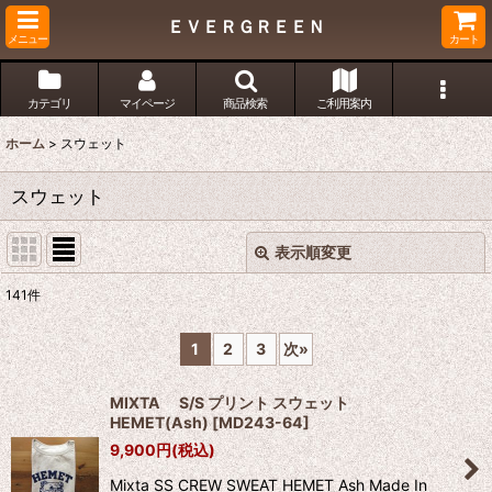
ＥＶＥＲＧＲＥＥＮ
メニュー
カート
カテゴリ
マイページ
商品検索
ご利用案内
ホーム
>
スウェット
スウェット
表示順変更
閉じる
141
件
表示数
:
1
2
3
次
»
並び順
:
MIXTA S/S プリント スウェット
HEMET(Ash)
[
MD243-64
]
絞り込む
9,900
円
(税込)
Mixta SS CREW SWEAT HEMET Ash Made In