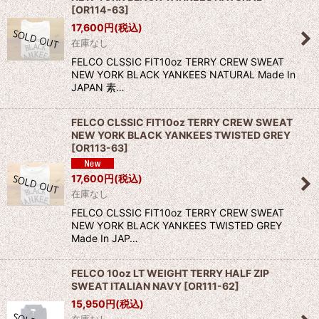
[
OR114-63
]
17,600
円
(税込)
在庫なし
FELCO CLSSIC FIT10oz TERRY CREW SWEAT
NEW YORK BLACK YANKEES NATURAL Made In
JAPAN 素…
FELCO CLSSIC FIT10oz TERRY CREW SWEAT
NEW YORK BLACK YANKEES TWISTED GREY
[
OR113-63
]
17,600
円
(税込)
在庫なし
FELCO CLSSIC FIT10oz TERRY CREW SWEAT
NEW YORK BLACK YANKEES TWISTED GREY
Made In JAP…
FELCO 10oz LT WEIGHT TERRY HALF ZIP
SWEAT ITALIAN NAVY
[
OR111-62
]
15,950
円
(税込)