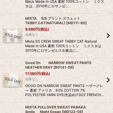
Black Made In USA 素材 100%コットン ミクス
タは、2010年にロサンゼ…
MIXTA S/S プリント スウェット
TABBY CAT(NATURAL)
[
MD111-60
]
9,680
円
(税込)
在庫なし
Mixta SS CREW SWEAT TABBY CAT Natural
Made In USA 素材 100%コットン ミクスタは、
2010年にロサンゼルスを拠点に…
Good On NARROW SWEAT PANTS
HEATHER GRAY
[
BG141-59
]
17,380
円
(税込)
在庫なし
GOOD ON NARROW SWEAT PANTS ヘザーグレ
ー 素材 アメリカ 93% COTTON 7%
POLYESTER YARN DYE(先染め)13OZ FRENCH…
MIXTA PULLOVER SWEAT PARAKA
Smile Night Ocean
[
MD122-59
]