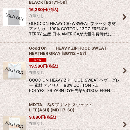
BLACK
[
BG171-59
]
16,280
円
(税込)
在庫なし
GOOD ON HEAVY CREWSWEAT ブラック 素材
アメリカ 100% COTTON 13OZ FRENCH
TERRY 生産 日本 AMERICAが大量消費時代に…
Good On HEAVY ZIP HOOD SWEAT
HEATHER GRAY
[
BG112－57
]
19,580
円
(税込)
在庫なし
GOOD ON HEAVY ZIP HOOD SWEAT ヘザーグレ
ー 素材 アメリカ 93% COTTON 7%
POLYESTER YARN DYE(先染め)13OZ FREN…
MIXTA S/S プリント スウェット
LIFE(ASH)
[
MD117-60
]
9,680
円
(税込)
在庫なし