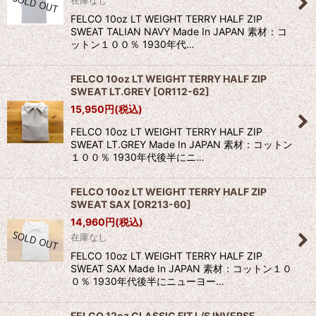
在庫なし
FELCO 10oz LT WEIGHT TERRY HALF ZIP
SWEAT TALIAN NAVY Made In JAPAN 素材：コ
ットン１００％ 1930年代…
FELCO 10oz LT WEIGHT TERRY HALF ZIP
SWEAT LT.GREY
[
OR112-62
]
15,950
円
(税込)
FELCO 10oz LT WEIGHT TERRY HALF ZIP
SWEAT LT.GREY Made In JAPAN 素材：コットン
１００％ 1930年代後半にニ…
FELCO 10oz LT WEIGHT TERRY HALF ZIP
SWEAT SAX
[
OR213-60
]
14,960
円
(税込)
在庫なし
FELCO 10oz LT WEIGHT TERRY HALF ZIP
SWEAT SAX Made In JAPAN 素材：コットン１０
０％ 1930年代後半にニューヨー…
FELCO 12oz CLASSIC FIT L/S INVERSE