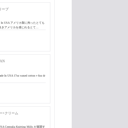
リーブ
e In USA アメリカ製に拘ったとても
き良きアメリカを感じれるとて…
AN
SA 17oz waxed cotton＋6oz dr
ー×クリーム
Centralia Knitting Mills が展開す