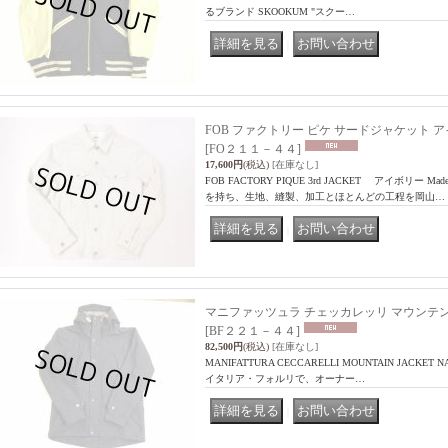
るブランド SKOOKUM "スクー…
｜
FOB ファクトリー ピケ サードジャケット 
[FO２１１－４４]
17,600円
(税込)
[在庫なし]
FOB FACTORY PIQUE 3rd JACKET アイボリー Made
を持ち、生地、縫製、加工とほとんどの工程を岡山…
｜
マニファッツュラ チェッカレッリ マウンテ
[BF２２１－４４]
82,500円
(税込)
[在庫なし]
MANIFATTURA CECCARELLI MOUNTAIN JACKET NA
イタリア・フォルリで、オーナー…
｜