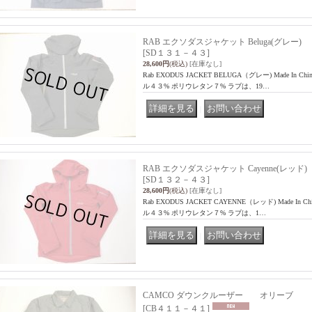
RAB エクソダスジャケット Beluga(グレー)
[SD１３１－４３]
28,600円
(税込)
[在庫なし]
Rab EXODUS JACKET BELUGA（グレー) Made I
ル４３% ポリウレタン７% ラブは、19…
｜
RAB エクソダスジャケット Cayenne(レッド)
[SD１３２－４３]
28,600円
(税込)
[在庫なし]
Rab EXODUS JACKET CAYENNE（レッド) Made 
ル４３% ポリウレタン７% ラブは、1…
｜
CAMCO ダウンクルーザー オリーブ
[CB４１１－４１]