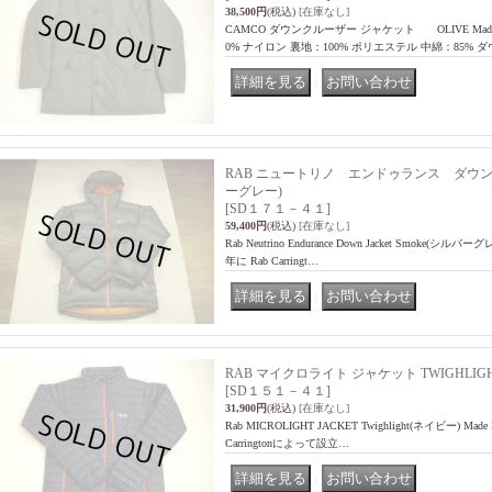
38,500円
(税込)
[在庫なし]
CAMCO ダウンクルーザー ジャケット OLIVE Made I
0% ナイロン 裏地：100% ポリエステル 中綿：85% ダウ
｜
RAB ニュートリノ エンドゥランス ダウン
ーグレー)
[SD１７１－４１]
59,400円
(税込)
[在庫なし]
Rab Neutrino Endurance Down Jacket Smoke(シルバーグ
年に Rab Carringt…
｜
RAB マイクロライト ジャケット TWIGHLIG
[SD１５１－４１]
31,900円
(税込)
[在庫なし]
Rab MICROLIGHT JACKET Twighlight(ネイビー) Made
Carringtonによって設立…
｜