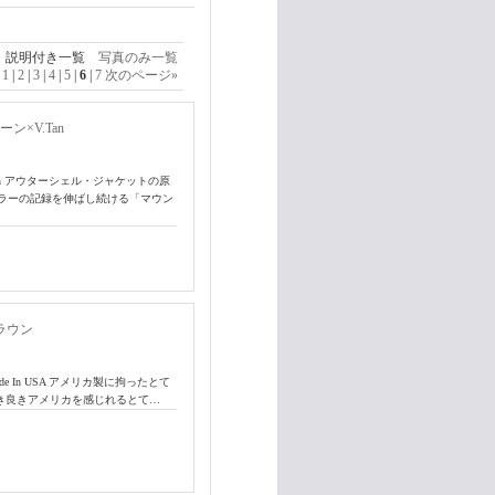
説明付き一覧
写真のみ一覧
1
|
2
|
3
|
4
|
5
|
6
|
7
次のページ
»
×V.Tan
V.Tan アウターシェル・ジャケットの原
ラーの記録を伸ばし続ける「マウン
ラウン
e In USA アメリカ製に拘ったとて
古き良きアメリカを感じれるとて…