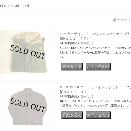
録アイテム数
:
127件
«
前のページ
シェラデザインズ マウンテンパーカー グリーン
[SR１１１－４７]
44,000円
(税込)
[在庫なし]
SIERRA DESIGNS マウンテンパーカー Greenx
型として多くのメーカーに影響を与え、今もロングセ
パ」。…
｜
BLUE BEAR コーデュロイジャケット ブ
[GA３１１－４１]
18,480円
(税込)
[在庫なし]
BLUE BEAR コーデュロイジャケット BROWN Mad
も貴重なブランドで、GUNG HOと同じ工場です。 
｜