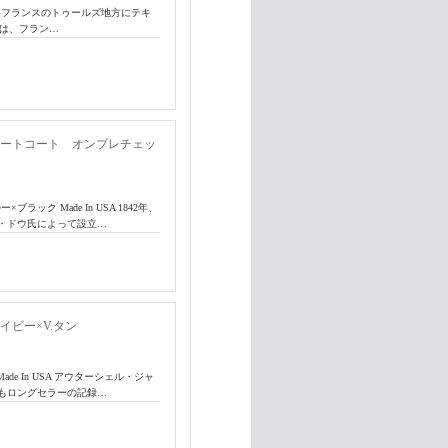
FRANCE フランスのトゥールズ地方にテキ
)は、フラン…
ョートコート オンブレチェッ
ー×ブラック Made In USA 1842年、
・ドウ氏によって設立…
ビー×V.タン
 Made In USA アウターシェル・ジャ
もロングセラーの記録…