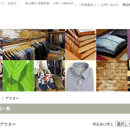
プ。 定休日 毎火曜日 営業時間 11時～19時30分
｜
商品
ご利用案内
お問い合わせ
｜
アウター
品一覧
アウター
商品並び替え
: