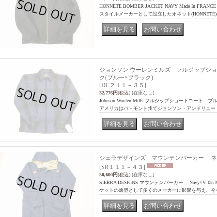
HONNETE BOMBER JACKET NAVY Made In 
スタイルメーカーとして設立したオネット(HONNETE
｜
ジョンソン ウーレンミルズ フルジップシ
ク(ブルー×ブラック)
[DC２１１－３５]
32,776円
(税込)
[在庫なし]
Johnson Woolen Mills フルジップショートコート ブル
アメリカはバ－モント州でジョンソン・アンドリュー
｜
シェラデザインズ マウンテンパーカー ネイ
[SR１１１－４３]
50,600円
(税込)
[在庫なし]
SIERRA DESIGNS マウンテンパーカー Navy×V.Tan
ケットの原型として多くのメーカーに影響を与え、今
｜