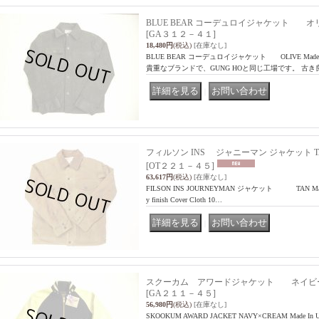
BLUE BEAR コーデュロイジャケット オ
[GA３１２－４１]
18,480円
(税込)
[在庫なし]
BLUE BEAR コーデュロイジャケット OLIVE Mad
貴重なブランドで、GUNG HOと同じ工場です。 古
｜
フィルソン INS ジャニーマン ジャケット T
[OT２２１－４５]
63,617円
(税込)
[在庫なし]
FILSON INS JOURNEYMAN ジャケット TAN Made In U
y finish Cover Cloth 10…
｜
スクーカム アワードジャケット ネイビ
[GA２１１－４５]
56,980円
(税込)
[在庫なし]
SKOOKUM AWARD JACKET NAVY×CREAM Made In USA 