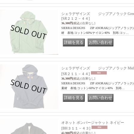
シェラデザインズ ジップアノラック Green/B
[SR２１２－４４]
36,300円
(税込)
[在庫なし]
SIERRA DESIGNS ZIP ANORAK(ジップアノラック) 60/4
材 表地:コットン60%/ナイロン40% 別布:コッ…
｜
シェラデザインズ ジップアノラック Midnigh
[SR２１１－４４]
36,300円
(税込)
[在庫なし]
SIERRA DESIGNS ZIP ANORAK(ジップアノラック) 60/40 
素材 表地:コットン60%/ナイロン40% 別布…
｜
オネット ボンバージャケット ネイビー
[BH３１１－４３]
42,900円
(税込)
[在庫なし]